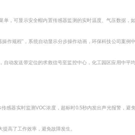
菜单，可显示安全帽内置传感器监测的实时温度、气压数据，
器操作规程
"
，系统自动显示分步操作动画，环保科技公司案例
，自动发送带定位的求救信号至监控中心，化工园区应用中平
体传感器实时监测
VOC
浓度，超标时
0.5
秒内发出声光报警，避
大提高了工作效率，避免故障发生。