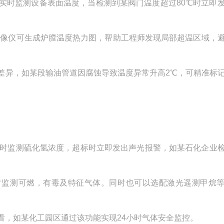
实时监测设备表面温度，当检测到某阀门温度超过
80
℃时立即
热像仪可生成炉膛温度热力图，帮助工程师发现局部超温区域，
差异，如某段输油管道因腐蚀导致温度异常升高
2
℃，可精准标
时监测硫化氢浓度，超标时立即发出声光报警，如某石化企业
时监测可燃，有毒及特征气体。同时也可以选配激光遥测甲烷
看，如某化工园区通过该功能实现
24
小时气体安全监控。