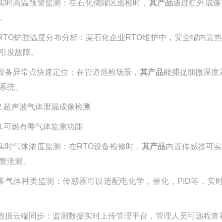
实时高温预警监测：在石化储罐区巡检时，
其产品
通过红外成像
。
RTO
炉膛温度分布分析：某石化企业
RTO
维护中，安全帽内置
引发故障。
设备异常点快速定位：在管道巡检场景，
其产品
能捕捉细微温度
系统。
2.
超声波气体泄漏成像检测
3.
可燃有毒气体监测功能
实时气体浓度监测
：在
RTO
设备检修时，
其产品
内置传感器可实
警泄漏。
多气体种类监测
：传感器可以选配电化学，催化，
PID
等，实
数据云端同步
：监测数据实时上传管理平台，管理人员可远程查