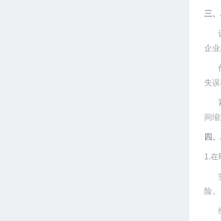
三、
企业
失误
间缩
四、
1.
在
险。