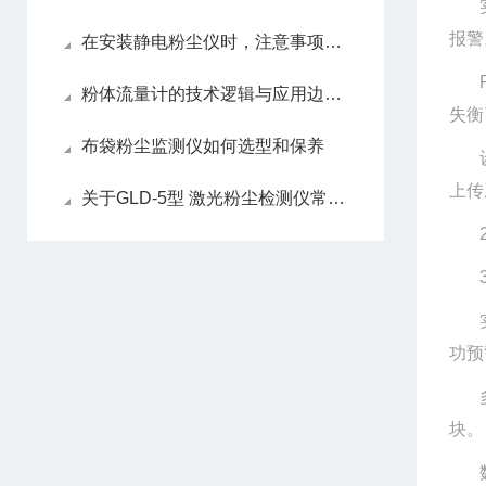
报警
在安装静电粉尘仪时，注意事项有哪些
粉体流量计的技术逻辑与应用边界：从气固两相流到稳态计量
失衡
布袋粉尘监测仪如何选型和保养
上传
关于GLD-5型 激光粉尘检测仪常见故障处理分析
功预
块。