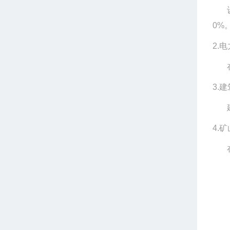
0%
2.
电
3.
建
4.
矿