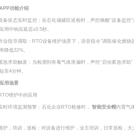
APP功能介绍
设备状态实时监控
：在石化储罐区巡检时，声控唤醒
"
设备监控
"
应用中响应延迟≤
0.5
秒。
作业指导调取：
RTO
设备维护场景下，语音指令
"
调取催化燃烧
率降低
32%
。
紧急求助触发：当检测到有毒气体泄漏时，声控
"
启动紧急求助
"
短至
4
分钟。
应用场景
RTO
维护中的应用
实时环境监测预警
：石化企业
RTO
检修时，
智能安全帽
内置气
维护，培训，巡检
：对设备进行维护，业主培训，日常巡检，大