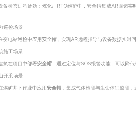
设备状态远程诊断
：炼化厂
RTO
维护中，安全帽集成
AR
眼镜实
。
力巡检场景
在变电站巡检中应用
安全帽
，实现
AR
远程指导与设备数据实时
筑施工场景
建筑在项目中部署
安全帽
，通过定位与
SOS
报警功能，可以降低
山开采场景
在煤矿井下作业中应用
安全帽
，集成气体检测与生命体征监测，