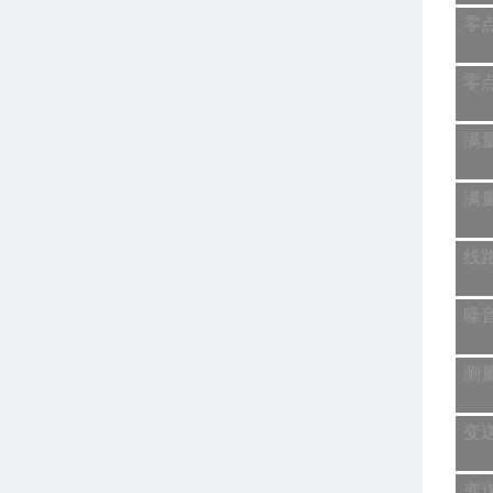
零
零
满
满
线
噪
测
变
变