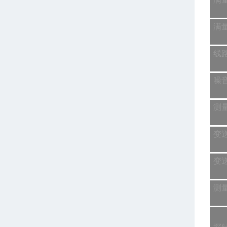
满
线
噪
测
变
变
测