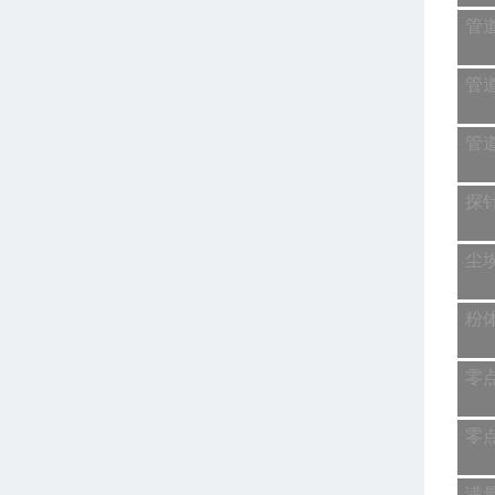
管
管
管
探
尘
粉
零
零
满