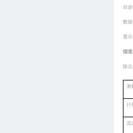
自诊
数据
显示
烟道
除尘
测
计
流