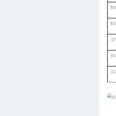
颗
黏
湿
风
温