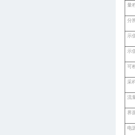
量
分
示
示
可
采
流
界
电