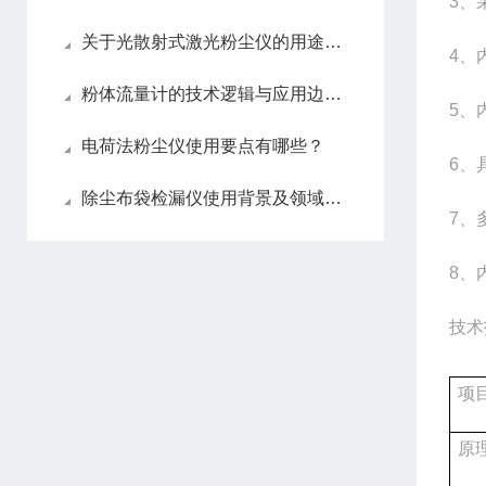
3、
关于光散射式激光粉尘仪的用途，快来了解一下吧！
4、
粉体流量计的技术逻辑与应用边界：从气固两相流到稳态计量
5、
电荷法粉尘仪使用要点有哪些？
6、
除尘布袋检漏仪使用背景及领域分析
7、
8、
技术
项
原