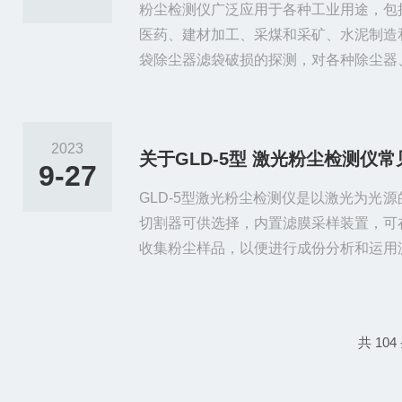
粉尘检测仪广泛应用于各种工业用途，包
医药、建材加工、采煤和采矿、水泥制造
袋除尘器滤袋破损的探测，对各种除尘器
浓度、炼铁煤气除尘工艺中煤气管道粉尘
回收、产品输送总量监测。尤其对TRT
测起到重要的作用，它能实时监测煤气管
2023
关于GLD-5型 激光粉尘检测仪
要求，从而保障了风机不受磨损。该设备
9-27
器能直接输出4～20mA（或...
GLD-5型激光粉尘检测仪是以激光为光
切割器可供选择，内置滤膜采样装置，可
收集粉尘样品，以便进行成份分析和运用
数K值。本仪器符合国家计量检定规程《光
46—1993。GLD-5型激光粉尘检测
电源，显示屏无显示①电池耗尽；②电源
共 104
放电状态，连接充电器在仪器电源开关置
上，然后按4....