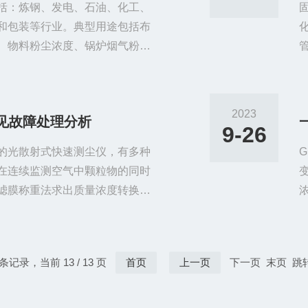
括：炼钢、发电、石油、化工、
和包装等行业。典型用途包括布
、物料粉尘浓度、锅炉烟气粉尘
浓度进行在线监测，或粉状材料
发电煤气管道粉尘浓度进行在线监
道中的粉尘是否符合TRT发电的
2023
常见故障处理分析
灵敏度高，信号准确及时，传感
9-26
源的光散射式快速测尘仪，有多种
在连续监测空气中颗粒物的同时
滤膜称重法求出质量浓度转换系
散射式数字粉尘测试仪》JJG8
仪常见故障处理：故障原因处理打开
适配器故障。①电池已经处于过
 条记录，当前 13 / 13 页
首页
上一页
下一页 末页 跳
于“关闭”位置下充电10分钟以
从