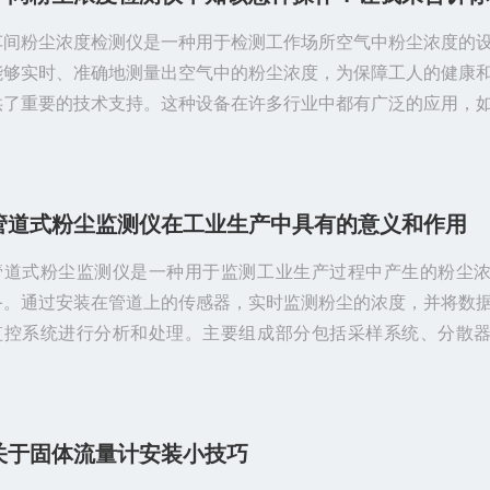
车间粉尘浓度检测仪是一种用于检测工作场所空气中粉尘浓度的
能够实时、准确地测量出空气中的粉尘浓度，为保障工人的健康
供了重要的技术支持。这种设备在许多行业中都有广泛的应用，
冶金、化工、建筑、木材加工等行业。工作原理主要是通过光学
方法来检测空气中的粉尘浓度。其中，光学方法主要是通过光的
收来测量粉尘的浓度，而电化学方法则是通过测量空气中带电粒
管道式粉尘监测仪在工业生产中具有的意义和作用
来确定粉尘的浓度。这两种方法都能够实现对粉尘浓度的准确测
体的选择则需要根据实际的工作环境...
管道式粉尘监测仪是一种用于监测工业生产过程中产生的粉尘
备。通过安装在管道上的传感器，实时监测粉尘的浓度，并将数
监控系统进行分析和处理。主要组成部分包括采样系统、分散
室、数据传输模块和监控系统。在工业生产中具有重要的环境保
安全、合规要求和生产优化的作用，为企业提供了有效的粉尘监
手段。管道式粉尘监测仪的工作原理主要包括以下几个步骤：1.
关于固体流量计安装小技巧
过管道连接到需要监测的生产设备或工作区域，通过管道将空气
颗粒引入到监测仪内部。2.分散：进...