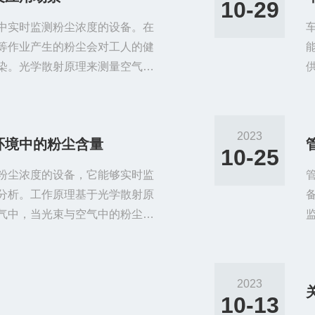
10-29
中实时监测粉尘浓度的设备。在
等作业产生的粉尘会对工人的健
染。光学散射原理来测量空气中
流中时，光线会被颗粒物散射，
过测量散射光的强度，可以计算
器、接收器、信号处理器和显示
2023
环境中的粉尘含量
器后，照射到含有颗粒物的气流
10-25
粉尘浓度的设备，它能够实时监
分析。工作原理基于光学散射原
气中，当光束与空气中的粉尘颗
器通过接收散射光的强度来计算
或输出到计算机等外部设备上。
源、检测单元、信号处理单元和
2023
管或激光器，能够产生高强度、
10-13