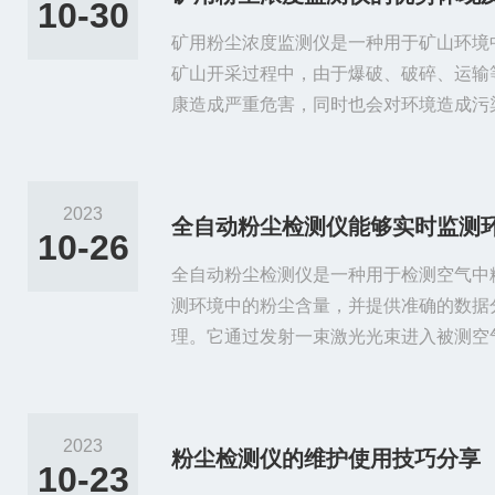
10-30
矿用粉尘浓度监测仪是一种用于矿山环境
矿山开采过程中，由于爆破、破碎、运输
康造成严重危害，同时也会对环境造成污
的粉尘浓度。当光照射到含有颗粒物的气
散射光的强度与颗粒物的浓度成正比。通
出空气中的粉尘浓度。主要由光源、散射
2023
全自动粉尘检测仪能够实时监测
器等部分组成。光源发出的光线经过散射
10-26
中，散射光被接收器接收并转换为电...
全自动粉尘检测仪是一种用于检测空气中
测环境中的粉尘含量，并提供准确的数据
理。它通过发射一束激光光束进入被测空
粒相互作用时，会发生散射现象。检测仪
粉尘浓度，并将结果显示在仪器的屏幕上
全自动粉尘检测仪的主要组成部分包括光
2023
粉尘检测仪的维护使用技巧分享
显示/输出单元。光源通常采用激光二极
10-23
稳定的激光光束。检测单元由接收器...