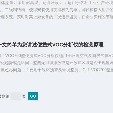
固体流量计采用耐高温、耐高压设计，适用于各种工业生产环
化，二线制结构，使得安装使用变得极为简单，可轻松接入用户
管理系统。实时对其上游设备的工况进行监测，在企业实施的节
程中可起到作用。‍固体流量计安装要点：安装时特别注意：流体
与传感器上所标示箭头方向一致。1、传感器需安装在金属管道
非金属管道安装时，请咨询厂商）。2、应尽可能安装在水平管
一文简单为您讲述便携式VOC分析仪的检测原理
遇特殊情况，也可以垂直安装。3、安装位置应选在距离阀门、
管径的平直管道或者垂直管道段安装...
GLT-VOC700型便携式VOC分析仪适用于环境空气及周界气体V
变化趋势或是区间，监测无组织排放或是开放式区域是否出现显
浓度超标问题，主要用于泄露预警及环境监测。GLT-VOC700型
OC分析仪检测原理：PID光离子化检测器使用具有特定电离能（如1
V）的真空紫外灯（UV）产生紫外光，当有机气体分子通过在
对气体分子进行轰击，把气体中含有的有机物分子电离击碎成带
转到第
页
子和带负电的电子，在极化极板的电场作用下，离子和电子向极
而形...