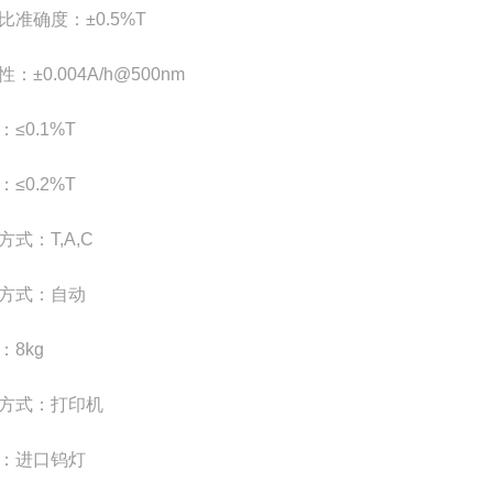
比准确度
：
±
0
.5%T
性
：
±
0.004A/h@500nm
：
≤
0.1%T
：
≤
0.2%T
方式
：
T,A,C
方式
：
自动
：
8kg
方式
：
打印机
：
进口钨灯