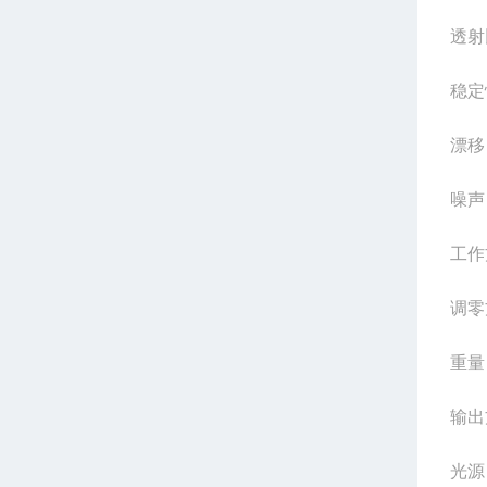
透射
稳定
漂移
噪声
工作
调零
重量
输出
光源