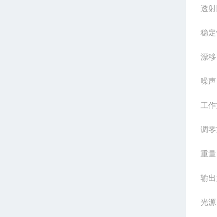
透射
稳定
漂移
噪声
工作
调零
重量
输出
光源