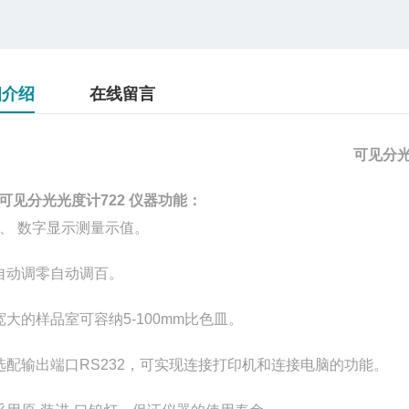
细介绍
在线留言
可见分
可见分光光度计722
仪器功能：
1、
数字显示测量示值。
自动调零自动调百。
宽大的样品室可容纳
5-100mm
比色皿。
选配输出端口
RS232
，可实现连接打印机和连接电脑的功能
。