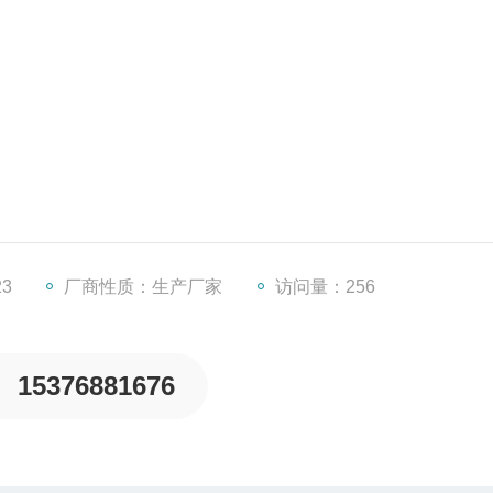
。
打印机和连接电脑的功能。
23
厂商性质：生产厂家
访问量：256
用寿命。
简单。
命，仪器测试更加简单。
15376881676