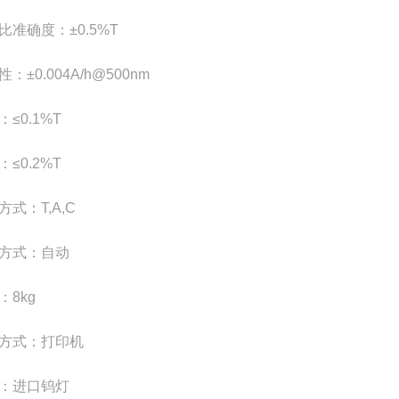
比准确度
：
±
0
.5%T
性
：
±
0.004A/h@500nm
：
≤
0.1%T
：
≤
0.2%T
方式
：
T,A,C
方式
：
自动
：
8kg
方式
：
打印机
：
进口钨灯