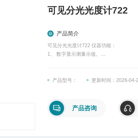
可见分光光度计722
产品简介
可见分光光度计722 仪器功能：
1、 数字显示测量示值。
2、自动调零自动调百。
3、宽大的样品室可容纳5-100mm比色皿
4、选配输出端口RS232，可实现连接
产品型号：
更新时间：2026-04-
5、采用原-装进-口钨灯，保证仪器的使
6、仪器采用最-新的微机处理技术，操作
7、自动光门，保证光电传感器的使用寿
产品咨询