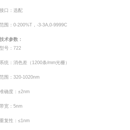
接口
：
选配
范围
：
0-200%T
，
-3-3A,0-9999C
技术参数：
型号
：
722
系统
：
消色差（
1200
条
/mm
光栅）
范围
：
320-1020nm
准确度
：
±
2nm
带宽
：
5nm
重复性
：
≤
1nm