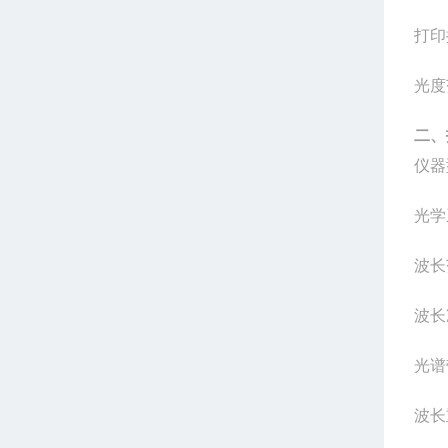
打印
光度
二、
仪器
光学
波长
波长
光谱
波长