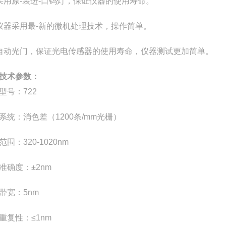
采用原-装进-口钨灯，保证仪器的使用寿命。
仪器采用最-新的微机处理技术，操作简单。
自动光门，保证光电传感器的使用寿命，仪器测试更加简单。
技术参数：
型号
：
722
系统
：
消色差（
1200
条
/mm
光栅）
范围
：
320-1020nm
准确度
：
±
2nm
带宽
：
5nm
重复性
：
≤
1nm