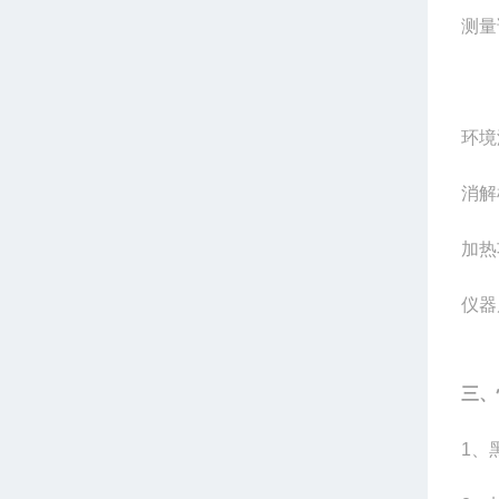
测量
工业
环境
消解
加热
仪器
三、
1、