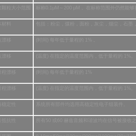
埃颗粒大小范围
标称0.1μM～200 μM， 在标称范围外仍然
体材料
包括：粉尘，煤粉，面粉，灰尘，烟尘，石墨
点漂移
(时间) 每年低于量程的 1% 。
点漂移
(温度) 在指定的温度范围内，低于量程的 1%。
量程漂移
(时间) 每年低于量程的 1%
量程漂移
(温度) 在指定的温度范围内，低于量程的 1%。
路稳定性
系统所有部件均选用高稳定性电子组装件。
音抵抗性
所有50 或60 赫兹音频和谐波均在信号被接收