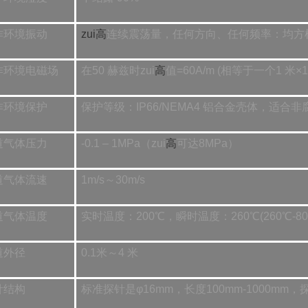
作环境振动
zui高
连续震荡量，任何方向、任何频率：均方根值 2
作环境电磁场
在50 赫兹时zui
高
值=60A/m (相等于一个1 米
作环境保护
保护等级：IP66/NEMA4 铝合金壳体，适
道气体压力
-0.1 – 1MPa（zui
高
可达8MPa）
道气体流速
1m/s～30m/s
道气体温度
实时温度：200℃，瞬时温度：260℃(260℃-8
道外径
0.1米～4 米
针结构
标准探针是φ16mm，长度100mm-1000mm