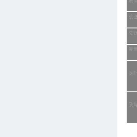
测
变
变
测
探
防