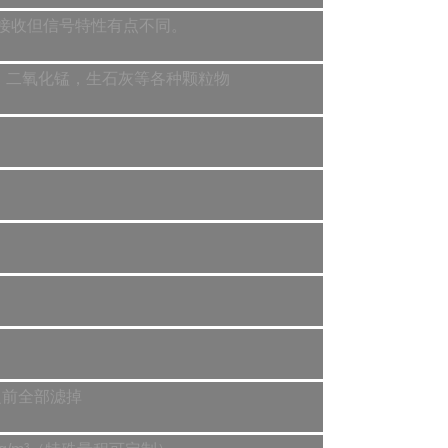
能够接收但信号特性有点不同。
，二氧化锰，生石灰等各种颗粒物
之前全部滤掉