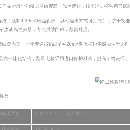
该产品对粉尘的探测灵敏度高，线性度好，粉尘沾染探头后不影
标准二线制4-20mA电流输出（其他输出方式可定制），抗干
浓度成线性关系，方便后续的PLC数据处理。
接线盒内置一体化变送器输出的4-20mA电流与粉尘感应探针之
产品为一体化结构，测量电极采用进口保护材质，提高了耐高温
规范
作环境温度
-20℃～60℃ （电子部件）
作环境湿度
不结露 90%