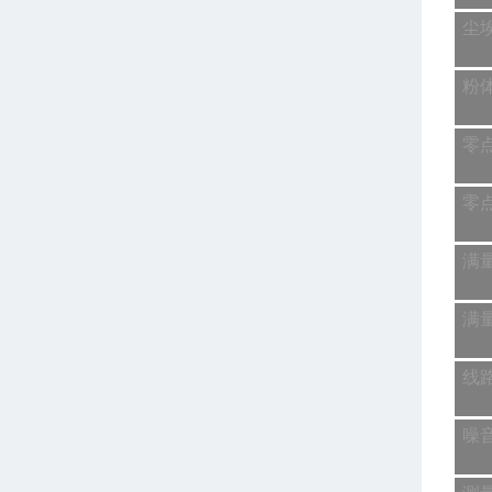
尘
粉
零
零
满
满
线
噪