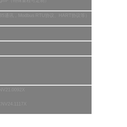
g/100g/m³（特殊量程可定制）
5通讯，Modbus RTU协议、HART协议等）
NV21.0092X
:CNV24.1117X