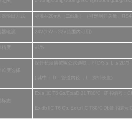
量范围
0-10mg/50mg/100mg/200mg/1000mg/30
送器输出方式
标准4-20mA（二线制）（可定制开关量、RS48
送器电源
24V(15V～32V范围内可用)
量精度
±1%
探针长度请按照公式选取，即 D/3 ≤ L ≤ 2D/3
针长度选择
( 其中： D – 管道内径 ，L –探针长度)
Exia IIC T6 Ga/ExiaD 21 T80℃ 证书编号：C
爆标志
Ex db IIC T6 Gb, Ex tb IIC T80℃ Db证书编号