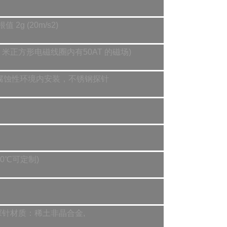
g (20m/s2)
×1 米正方形电磁线圈内有50AT 的磁场)
合非腐蚀性环境内安装，不锈钢探针
00℃可定制)
，探针材质：稀土非晶合金,