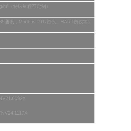
g/100g/m³（特殊量程可定制）
5通讯，Modbus RTU协议、HART协议等）
NV21.0092X
:CNV24.1117X