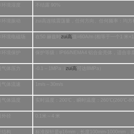
作环境湿度
不结露 90%
作环境振动
zui高连续震荡量，任何方向、任何频率：均方根值 2
作环境电磁场
在50 赫兹时
zui高
值=60A/m (相等于一个1 米
作环境保护
保护等级：IP66/NEMA4 铝合金壳体，适
道气体压力
-0.1 – 1MPa（
zui高
可达8MPa）
道气体流速
1m/s～30m/s
道气体温度
实时温度：200℃，瞬时温度：260℃(260℃-8
道外径
0.1米～4 米
针结构
标准探针是φ16mm，长度100mm-1000mm