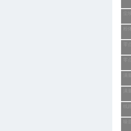
尘
粉
零
零
满
满
线
噪