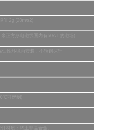
g (20m/s2)
×1 米正方形电磁线圈内有50AT 的磁场)
合非腐蚀性环境内安装，不锈钢探针
00℃可定制)
，探针材质：稀土非晶合金,