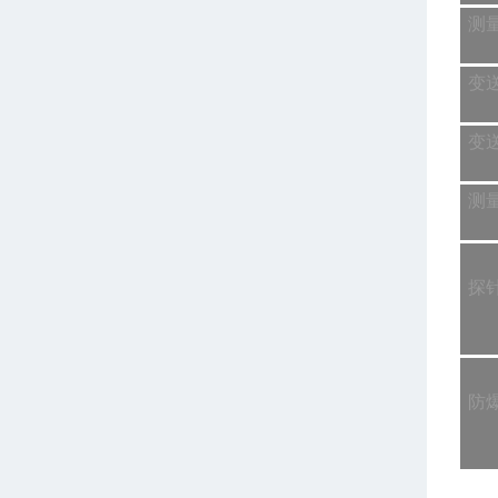
测
变
变
测
探
防