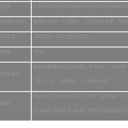
量范围
0-10mg/50mg/100mg/200mg/1000mg/30
送器输出方式
标准4-20mA（二线制）（可定制开关量、RS48
送器电源
24V(15V～32V范围内可用)
量精度
±1%
探针长度请按照公式选取，即 D/3 ≤ L ≤ 2D/3
针长度选择
( 其中： D – 管道内径 ，L –探针长度)
Exia IIC T6 Ga/ExiaD 21 T80℃ 证书编号：C
爆标志
Ex db IIC T6 Gb, Ex tb IIC T80℃ Db证书编号