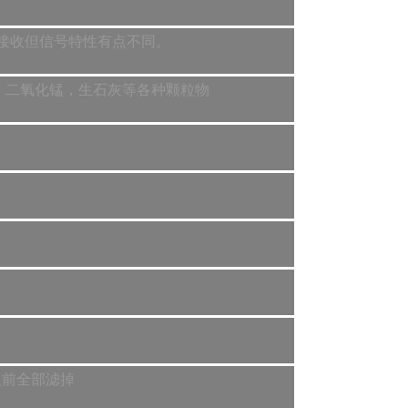
能够接收但信号特性有点不同。
，二氧化锰，生石灰等各种颗粒物
之前全部滤掉