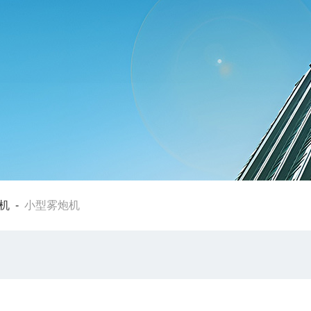
机
-
小型雾炮机