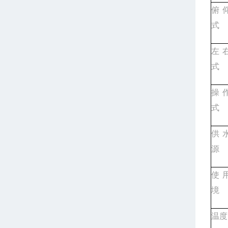
俯
式
左
式
操
式
供
源
使
境
温度