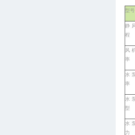
型号
静
程
风
率
水
率
水
型
水
力