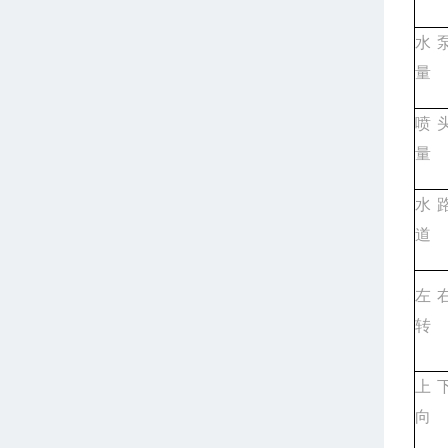
水
量
喷
量
水
道
左
转
上
向