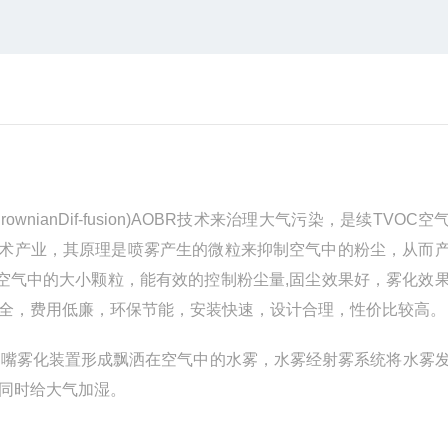
anDif-fusion)AOBR技术来治理大气污染，是续TVOC空
技术产业，其原理是喷雾产生的微粒来抑制空气中的粉尘，从而
附空气中的大小颗粒，能有效的控制粉尘量,固尘效果好，雾化效
全，费用低廉，环保节能，安装快速，设计合理，性价比较高。
喷嘴雾化装置形成飘洒在空气中的水雾，水雾经射雾系统将水雾
同时给大气加湿。