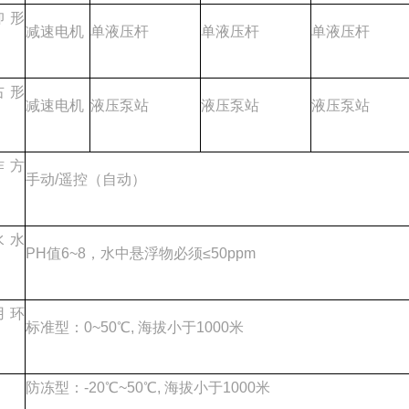
仰形
减速电机
单液压杆
单液压杆
单液压杆
右形
减速电机
液压泵站
液压泵站
液压泵站
作方
手动/遥控（自动）
水水
PH值6~8，水中悬浮物必须≤50ppm
用环
标准型：0~50℃, 海拔小于1000米
防冻型：-20℃~50℃, 海拔小于1000米